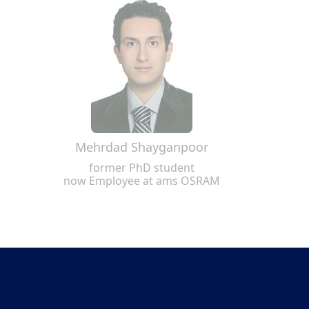
Mehrdad Shayganpoor
former PhD student
now Employee at ams OSRAM