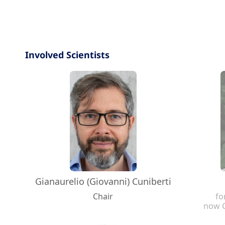
Involved Scientists
Gianaurelio (Giovanni) Cuniberti
Chair
fo
now 